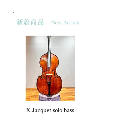
​新着商品
- New Arrival -
X.Jacquet solo bass
Yamaha SLB-100