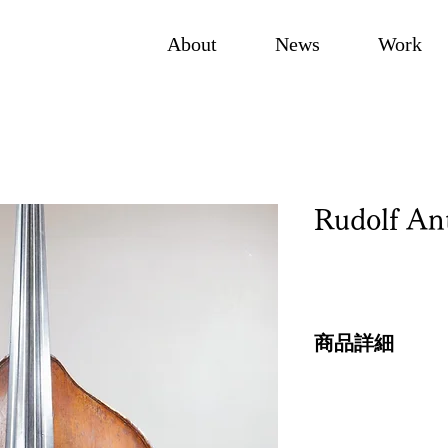
About
News
Work
Rudolf An
商品詳細
サイズ
Top: 102.5cm
String length: 103.5