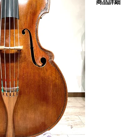
商品詳細
maker：Pollmann 5 s
model： Busseto
year：1981
サイズ
Top: 114.5cm
String length: 106.5
Upper: 52cm
Lower: 73cm