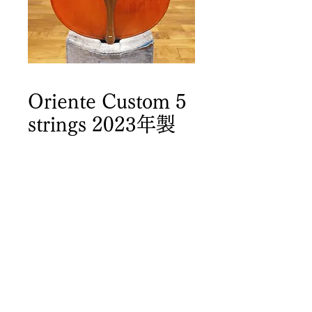
Oriente Custom 5
strings 2023年製
商品詳細
サイズ
Top: 116.5cm
String length: 105cm
Copyright ©
LAGUNA
Upper: 50.5cm
STRINGS
All Rights Reserved.
Lower: 70cm